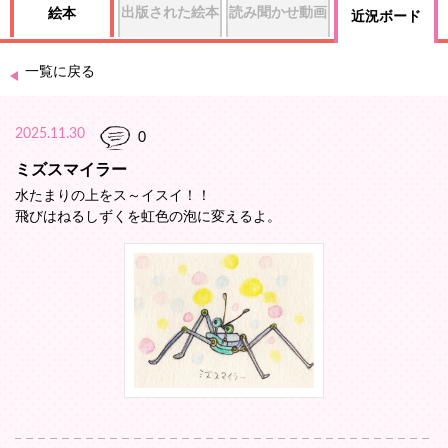
出版された絵本
読み聞かせ動画
絵本
近況ボード
一覧に戻る
2025.11.30
0
ミズスマイラー
水たまりの上をス～イスイ！！
飛びはねるしずくを虹色の泡に変えるよ。