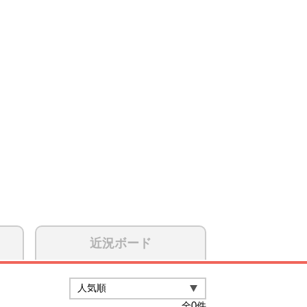
近況ボード
全
0
件