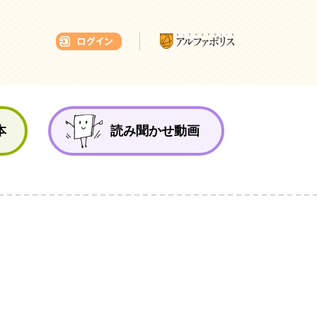
本ひろば
本
読み聞かせ動画