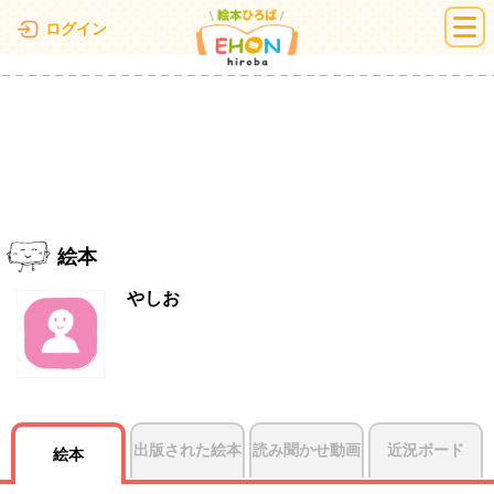
絵本ひろば
ログイン
絵本
やしお
出版された絵本
読み聞かせ動画
近況ボード
絵本