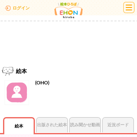
絵本ひろば
ログイン
絵本
(OHO)
出版された絵本
読み聞かせ動画
近況ボード
絵本