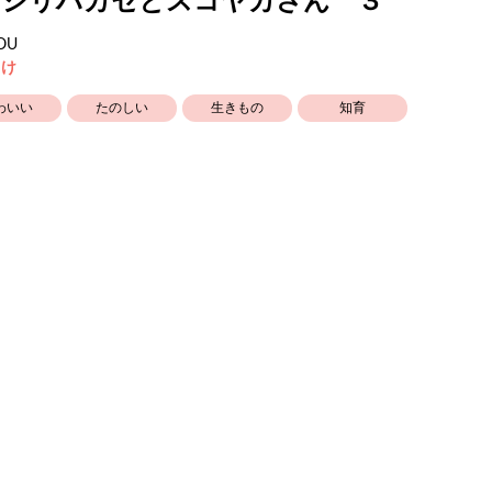
モシリハカセとスコヤカさん ３
OU
向け
わいい
たのしい
生きもの
知育