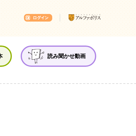
本ひろば
本
読み聞かせ動画