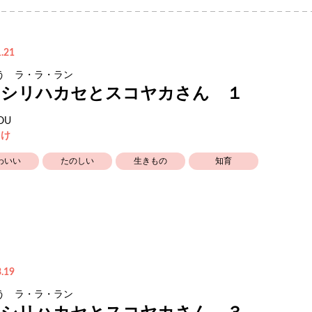
.21
う ラ・ラ・ラン
モシリハカセとスコヤカさん １
OU
向け
わいい
たのしい
生きもの
知育
.19
う ラ・ラ・ラン