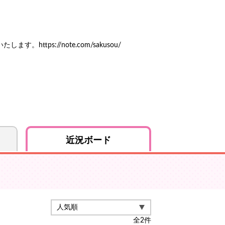
ps://note.com/sakusou/
近況ボード
全
2
件