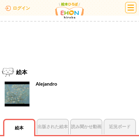
絵本ひろば
ログイン
絵本
Alejandro
出版された絵本
読み聞かせ動画
近況ボード
絵本