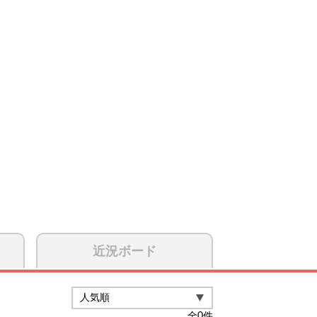
近況ボード
全
0
件