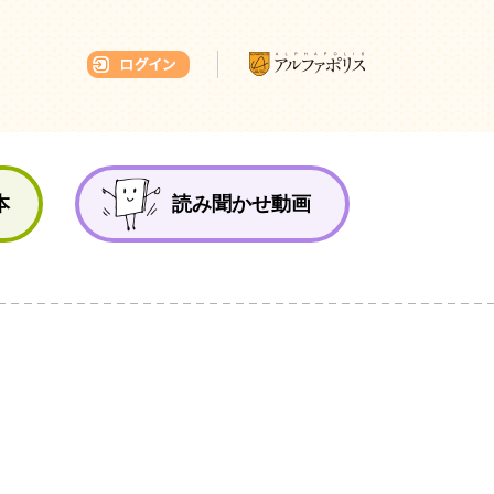
本ひろば
本
読み聞かせ動画