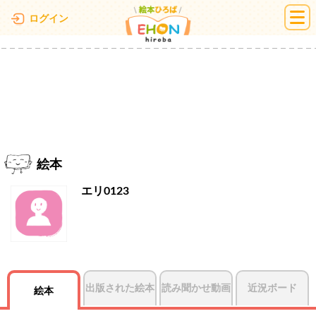
絵本ひろば
ログイン
絵本
エリ0123
出版された絵本
読み聞かせ動画
近況ボード
絵本