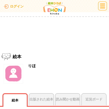
絵本ひろば
ログイン
絵本
りほ
出版された絵本
読み聞かせ動画
近況ボード
絵本