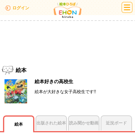
絵本ひろば
ログイン
絵本
絵本好きの高校生
絵本が大好きな女子高校生です!!
出版された絵本
読み聞かせ動画
近況ボード
絵本