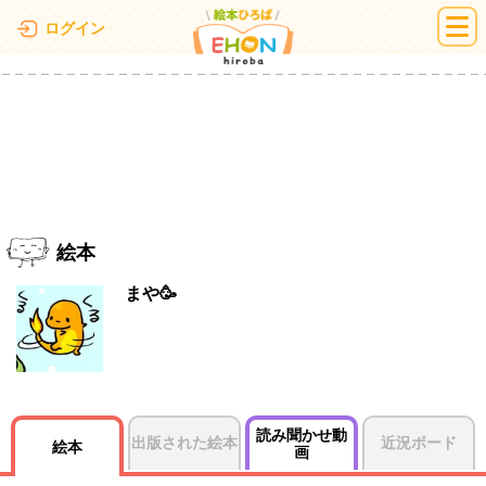
絵本ひろば
ログイン
絵本
まや🥳
読み聞かせ動
出版された絵本
近況ボード
絵本
画