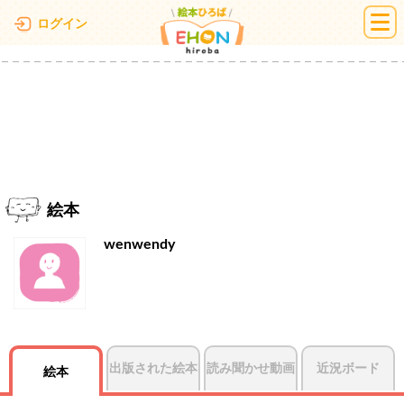
絵本ひろば
ログイン
絵本
wenwendy
出版された絵本
読み聞かせ動画
近況ボード
絵本