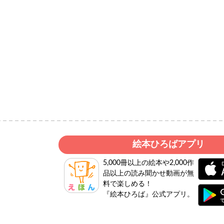
絵本ひろばアプリ
5,000冊以上の絵本や2,000作
品以上の読み聞かせ動画が無
料で楽しめる！
『絵本ひろば』公式アプリ。