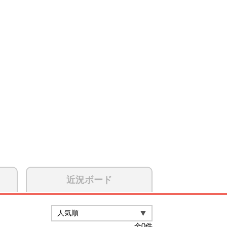
近況ボード
全
0
件