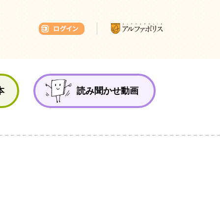
本ひろば
本
読み聞かせ動画