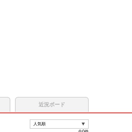
近況ボード
全
0
件