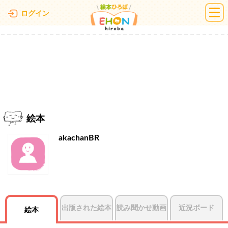
絵本ひろば
ログイン
絵本
akachanBR
出版された絵本
読み聞かせ動画
近況ボード
絵本