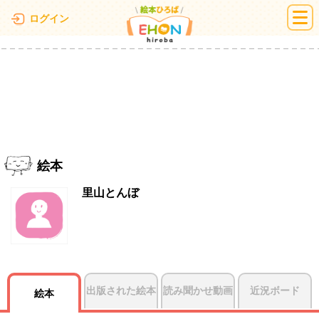
絵本ひろば
ログイン
絵本
里山とんぼ
出版された絵本
読み聞かせ動画
近況ボード
絵本