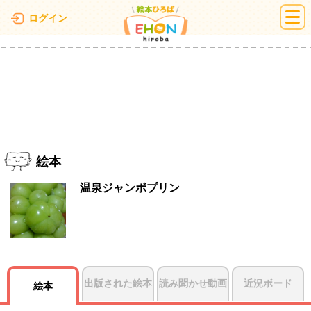
絵本ひろば
ログイン
絵本
温泉ジャンボプリン
出版された絵本
読み聞かせ動画
近況ボード
絵本