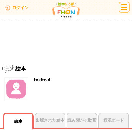
絵本ひろば
ログイン
絵本
tokitoki
出版された絵本
読み聞かせ動画
近況ボード
絵本