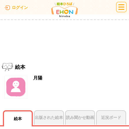
絵本ひろば
ログイン
絵本
月陽
出版された絵本
読み聞かせ動画
近況ボード
絵本