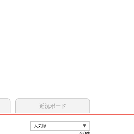
近況ボード
全
0
件