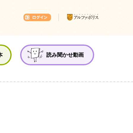
本ひろば
本
読み聞かせ動画