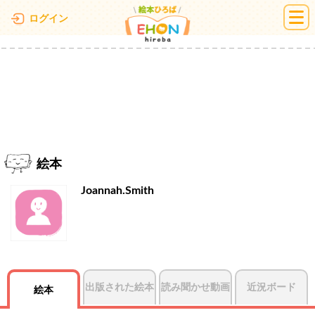
絵本ひろば
ログイン
絵本
Joannah.Smith
出版された絵本
読み聞かせ動画
近況ボード
絵本