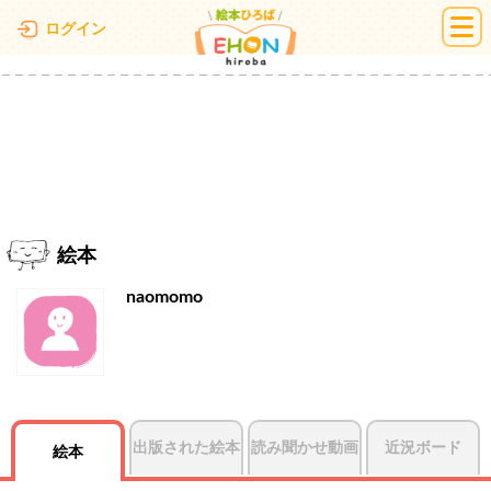
絵本ひろば
ログイン
絵本
naomomo
出版された絵本
読み聞かせ動画
近況ボード
絵本