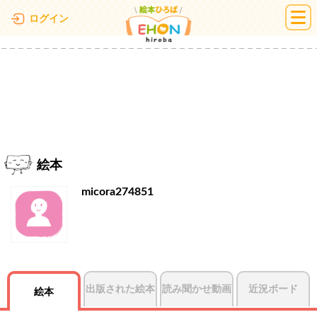
絵本ひろば
ログイン
絵本
micora274851
出版された絵本
読み聞かせ動画
近況ボード
絵本