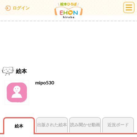
絵本ひろば
ログイン
絵本
mipo530
出版された絵本
読み聞かせ動画
近況ボード
絵本