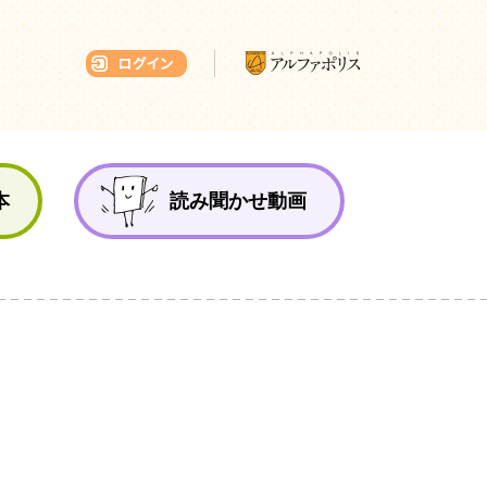
本ひろば
本
読み聞かせ動画