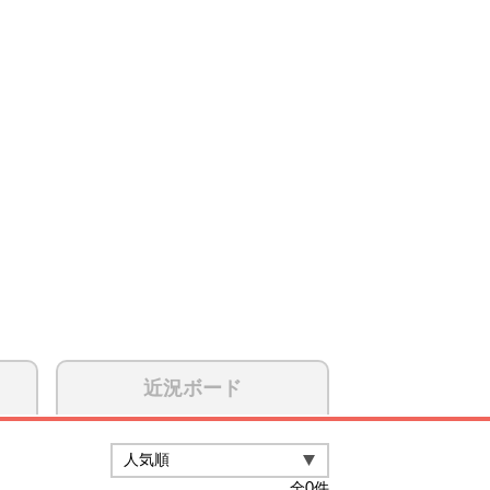
近況ボード
全
0
件