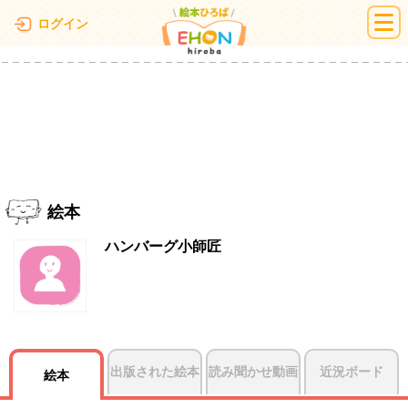
絵本ひろば
ログイン
絵本
ハンバーグ小師匠
出版された絵本
読み聞かせ動画
近況ボード
絵本