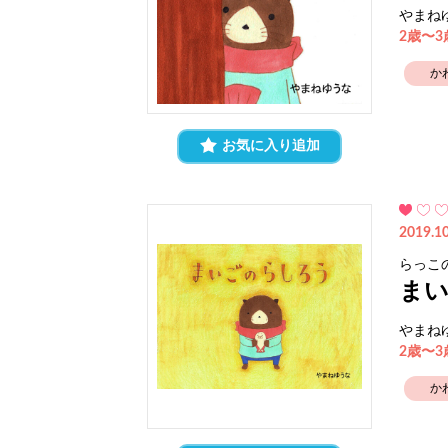
やまね
2歳〜
か
お気に入り追加
2019.10
らっこ
ま
やまね
2歳〜
か