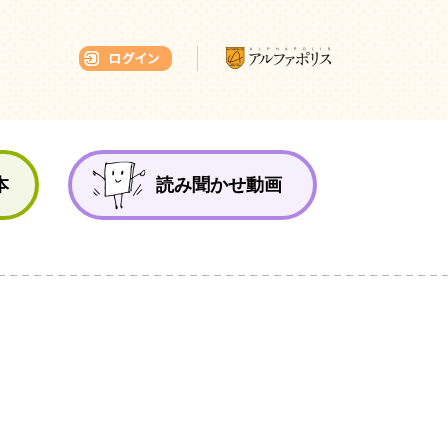
本ひろば
本
読み聞かせ動画