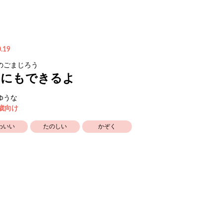
.19
のごまじろう
くにもできるよ
ゆうな
3歳向け
わいい
たのしい
かぞく