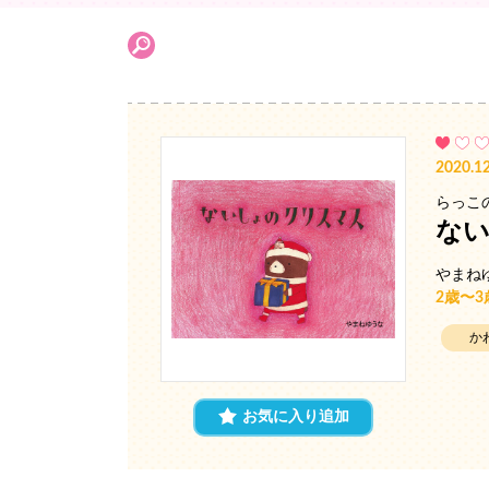
2020.12
らっこ
な
やまね
2歳〜
か
お気に入り追加