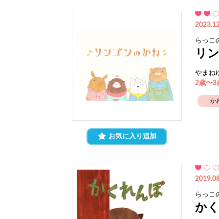
2023.12
らっこ
リ
やまね
2歳〜
か
お気に入り追加
2019.08
らっこ
か