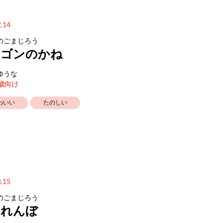
.14
のごまじろう
ンゴンのかね
ゆうな
3歳向け
わいい
たのしい
.15
のごまじろう
くれんぼ