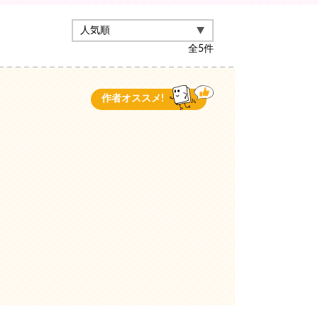
全
5
件
作者オススメ!