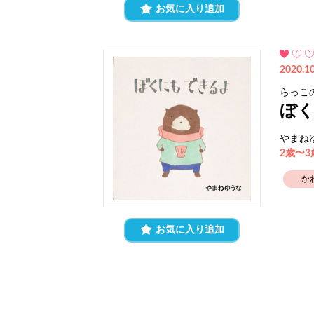
お気に入り追加
2020.10
らっこ
ぼ
やまね
2歳〜
か
お気に入り追加