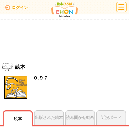
絵本ひろば
ログイン
絵本
０.９７
出版された絵本
読み聞かせ動画
近況ボード
絵本