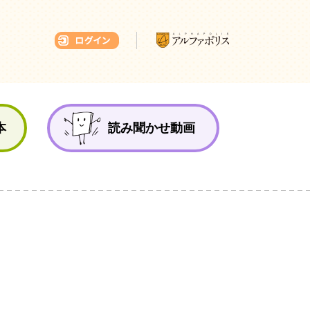
本ひろば
本
読み聞かせ動画