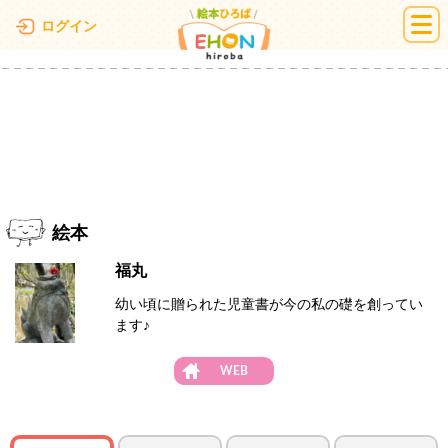
絵本ひろば
ログイン
絵本
福丸
幼い頃に贈られた児童書が今の私の礎を創ってい
ます♪
WEB