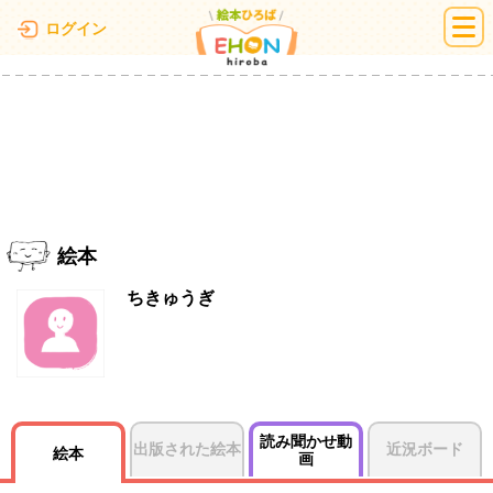
絵本ひろば
ログイン
絵本
ちきゅうぎ
読み聞かせ動
出版された絵本
近況ボード
絵本
画