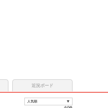
近況ボード
全
0
件