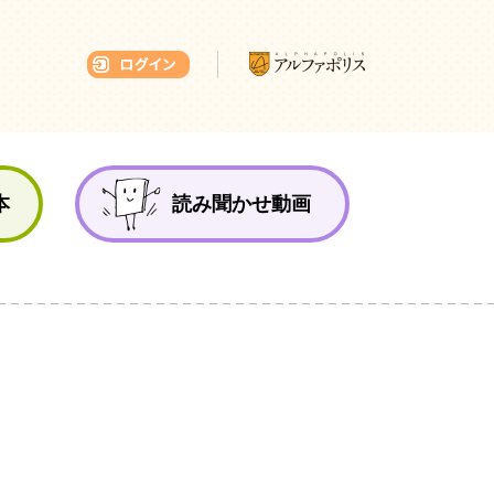
本ひろば
本
読み聞かせ動画