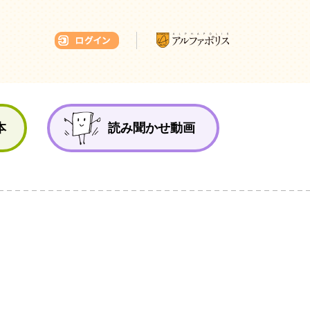
本ひろば
本
読み聞かせ動画