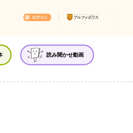
本ひろば
本
読み聞かせ動画