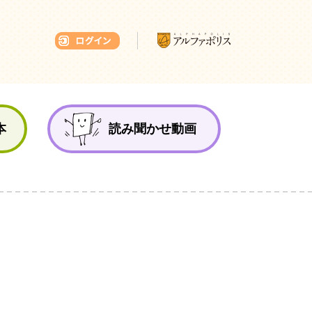
本ひろば
本
読み聞かせ動画