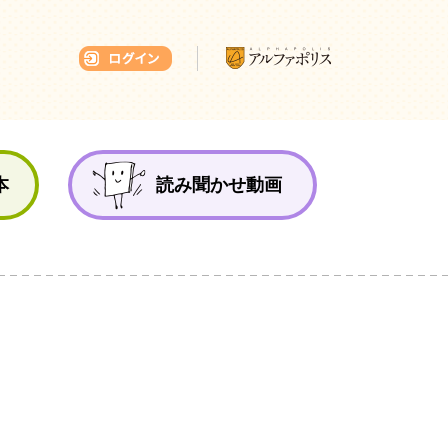
本ひろば
本
読み聞かせ動画