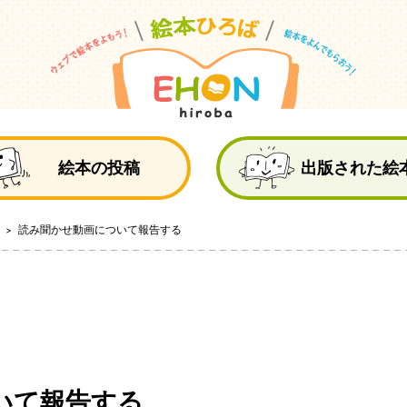
絵
絵本の投稿
出版された絵
！
読み聞かせ動画について報告する
いて報告する