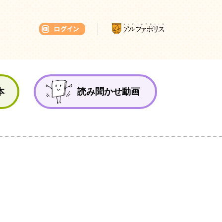
本ひろば
本
読み聞かせ動画