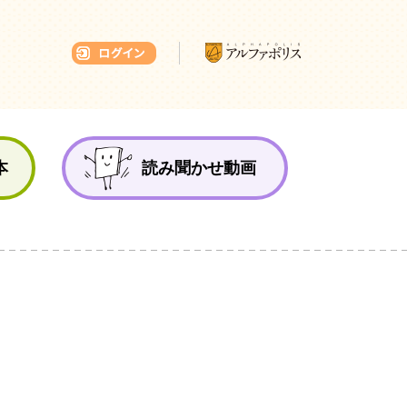
本ひろば
本
読み聞かせ動画