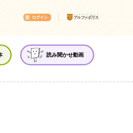
本ひろば
本
読み聞かせ動画