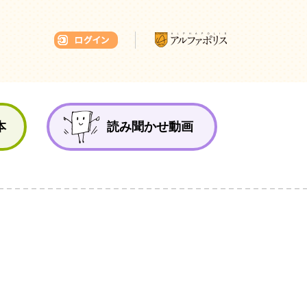
本ひろば
本
読み聞かせ動画