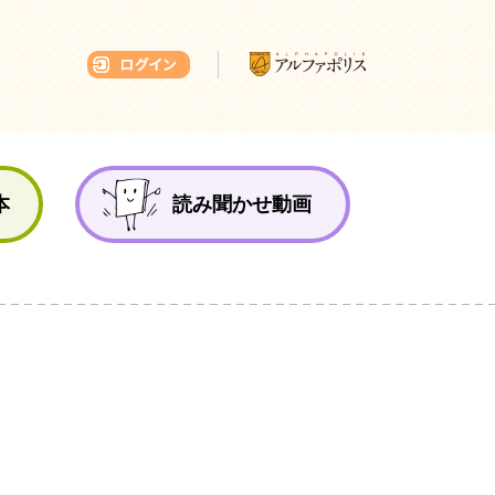
本ひろば
本
読み聞かせ動画