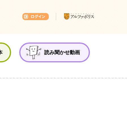
本ひろば
本
読み聞かせ動画