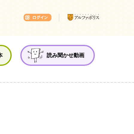
本ひろば
本
読み聞かせ動画