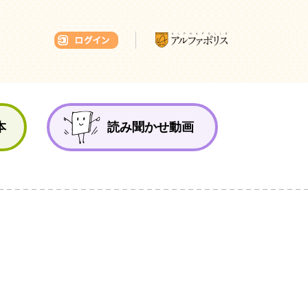
本ひろば
本
読み聞かせ動画