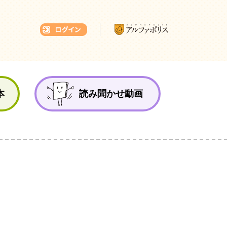
本ひろば
本
読み聞かせ動画