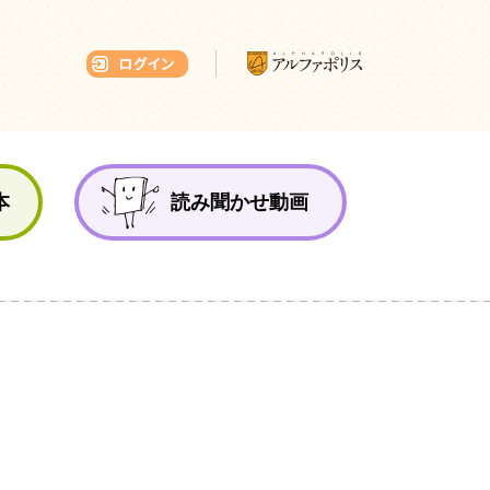
本ひろば
本
読み聞かせ動画