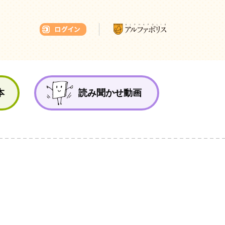
本ひろば
本
読み聞かせ動画