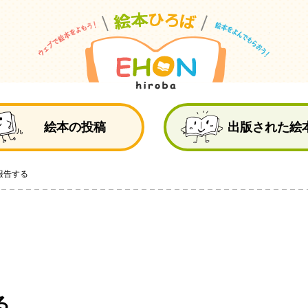
絵
絵本の投稿
出版された絵
報告する
る