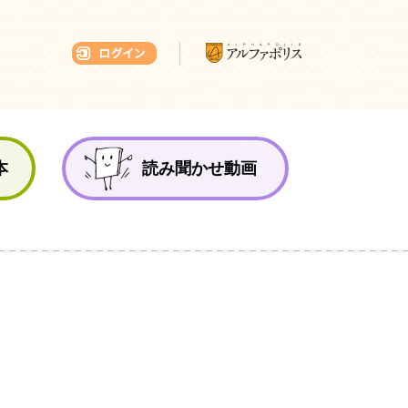
本ひろば
本
読み聞かせ動画