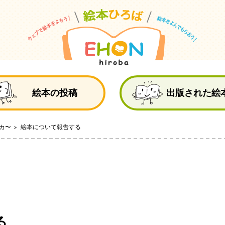
絵
絵本の投稿
出版された絵
カ〜
絵本について報告する
る