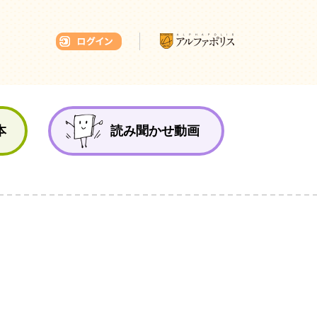
本ひろば
本
読み聞かせ動画